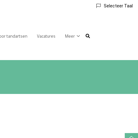
Selecteer Taal
voor tandartsen
Vacatures
Meer
Meer
submenu