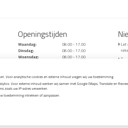
Openingstijden
Ni
Maandag:
08.00 - 17.00
Let
rek
Dinsdag:
08.00 - 17.00
Woensdag:
08.00 - 17.00
Tand
Donderdag:
08.00 - 17.00
Gez
Vrijdag:
08.00 - 17.00
mo
en. Voor analytische cookies en externe inhoud vragen wij uw toestemming.
Naar
tics. Voor externe inhoud werken wij samen met Google (Maps, Translate en Reviews)
ens zoals uw IP-adres verwerken.
hoe
uw toestemming intrekken of aanpassen.