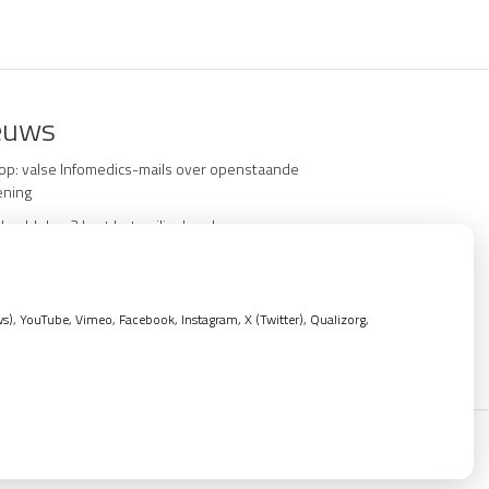
euws
 op: valse Infomedics-mails over openstaande
ening
en bleken? Laat het veilig doen!
ond tandvlees: de basis voor een gezonde
nd
 de tandarts in het buitenland? Wees op je
, YouTube, Vimeo, Facebook, Instagram, X (Twitter), Qualizorg,
de!
Privacy verklaring
|
Cookie-instellingen
|
Voorwaarden