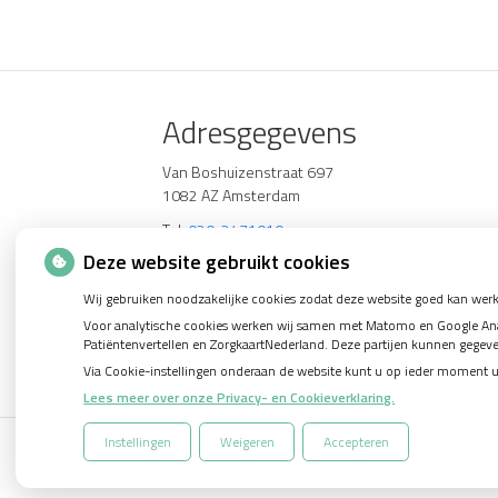
Adresgegevens
Van Boshuizenstraat 697
1082 AZ Amsterdam
Tel:
020-2471010
E-mail:
receptie@verwijspraktijk.nl
Deze website gebruikt cookies
Wij gebruiken noodzakelijke cookies zodat deze website goed kan werk
Voor analytische cookies werken wij samen met Matomo en Google Analy
Patiëntenvertellen en ZorgkaartNederland. Deze partijen kunnen gegev
Via Cookie-instellingen onderaan de website kunt u op ieder moment 
Lees meer over onze Privacy- en Cookieverklaring.
Instellingen
Weigeren
Accepteren
Uw Zorg Online
|
Beheer