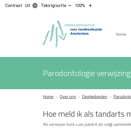
Tekst
Tekst
Contrast
Tekstgrootte
100%
Uit
verkleinen
vergroten
met
met
10%
10%
Hoofdm
Home
Parodontologie verwijzing
Home
Over ons
Deelgebieden
Parodont
Hoe meld ik als tandarts m
Als verwijzer kunt u uw patiënt als volgt aanmelde