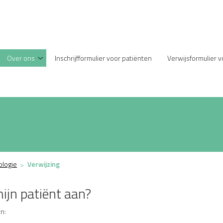
enu
Over ons
Inschrijfformulier voor patiënten
Verwijsformulier 
Over
ons
submenu
ologie
Verwijzing
ijn patiënt aan?
n: