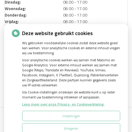
Dinsdag:
08.00 - 17.00
Woensdag:
08.00 - 17.00
Donderdag:
08.00 - 17.00
Vrijdag:
08.00 - 17.00
Deze website gebruikt cookies
Nieuws
Wij gebruiken noodzakelijke cookies zodat deze website goed
kan werken. Voor analytische cookies en externe inhoud vragen
Let op: valse Infomedics-mails over openstaande rekening
wij uw toestemming.
Voor analytische cookies werken wij samen met Matomo en
Tanden bleken? Laat het veilig doen!
Google Analytics. Voor externe inhoud werken wij samen met
Google (Maps, Translate en Reviews), YouTube, Vimeo,
Gezond tandvlees: de basis voor een gezonde mond
Facebook, Instagram, X (Twitter), Qualizorg, Patiëntenvertellen
Naar de tandarts in het buitenland? Wees op je hoede!
en ZorgkaartNederland. Deze partijen kunnen gegevens zoals
uw IP-adres verwerken.
Via Cookie-instellingen onderaan de website kunt u op ieder
moment uw toestemming intrekken of aanpassen.
Lees meer over onze Privacy- en Cookieverklaring.
Instellingen
Uw Zorg Online
|
Beheer
Weigeren