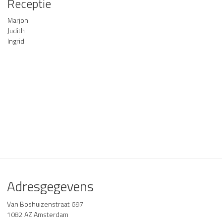
Receptie
u
f
Marjon
f
Judith
k
Ingrid
e
n
Adresgegevens
Van Boshuizenstraat 697
1082 AZ Amsterdam