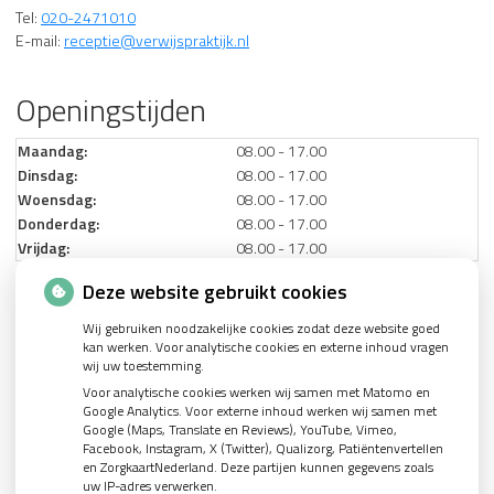
Tel:
020-2471010
E-mail:
receptie@verwijspraktijk.nl
Openingstijden
Maandag:
08.00 - 17.00
Dinsdag:
08.00 - 17.00
Woensdag:
08.00 - 17.00
Donderdag:
08.00 - 17.00
Vrijdag:
08.00 - 17.00
Deze website gebruikt cookies
Nieuws
Wij gebruiken noodzakelijke cookies zodat deze website goed
kan werken. Voor analytische cookies en externe inhoud vragen
Let op: valse Infomedics-mails over openstaande rekening
wij uw toestemming.
Voor analytische cookies werken wij samen met Matomo en
Tanden bleken? Laat het veilig doen!
Google Analytics. Voor externe inhoud werken wij samen met
Google (Maps, Translate en Reviews), YouTube, Vimeo,
Gezond tandvlees: de basis voor een gezonde mond
Facebook, Instagram, X (Twitter), Qualizorg, Patiëntenvertellen
Naar de tandarts in het buitenland? Wees op je hoede!
en ZorgkaartNederland. Deze partijen kunnen gegevens zoals
uw IP-adres verwerken.