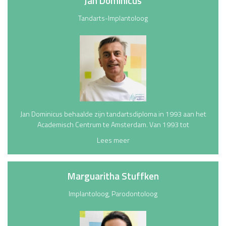
Jan Dominicus
n
v
Tandarts-Implantoloog
a
n
d
e
r
Z
e
e
Jan Dominicus behaalde zijn tandartsdiploma in 1993 aan het
Academisch Centrum te Amsterdam. Van 1993 tot
J
Lees meer
a
n
D
Marguaritha Stuffken
o
m
Implantoloog, Parodontoloog
i
n
i