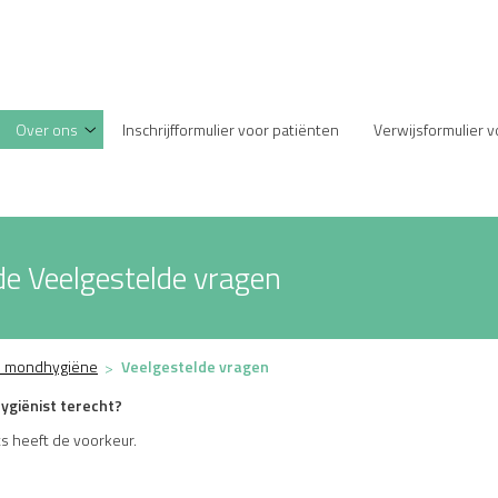
enu
Over ons
Inschrijfformulier voor patiënten
Verwijsformulier 
Over
ons
submenu
de Veelgestelde vragen
 mondhygiëne
Veelgestelde vragen
ygiënist terecht?
ts heeft de voorkeur.