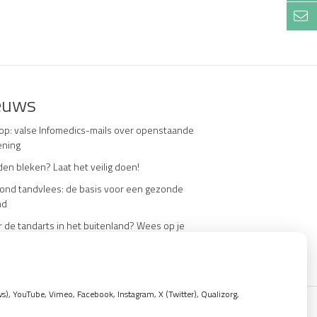
euws
 op: valse Infomedics-mails over openstaande
ening
en bleken? Laat het veilig doen!
ond tandvlees: de basis voor een gezonde
nd
 de tandarts in het buitenland? Wees op je
de!
, YouTube, Vimeo, Facebook, Instagram, X (Twitter), Qualizorg,
Privacy verklaring
|
Cookie-instellingen
|
Voorwaarden