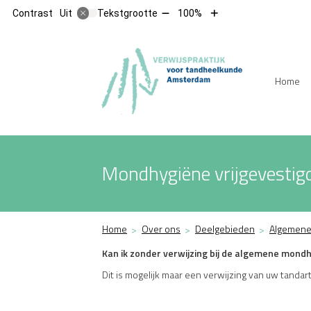
Tekst
Tekst
Contrast
Tekstgrootte
100%
Uit
verkleinen
vergroten
met
met
10%
10%
Hoofdm
Home
Mondhygiëne vrijgevestig
Home
Over ons
Deelgebieden
Algemene
Kan ik zonder verwijzing bij de algemene mondh
Dit is mogelijk maar een verwijzing van uw tandar