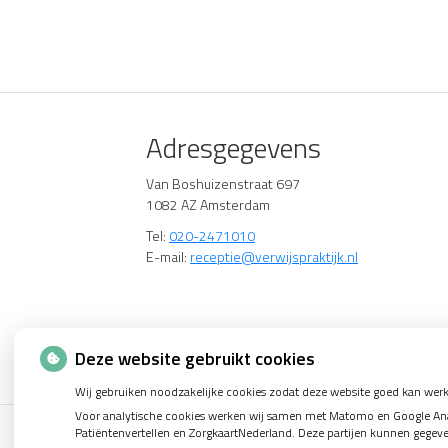
Adresgegevens
Van Boshuizenstraat 697
1082 AZ Amsterdam
Tel:
020-2471010
E-mail:
receptie@verwijspraktijk.nl
Deze website gebruikt cookies
Wij gebruiken noodzakelijke cookies zodat deze website goed kan werk
Voor analytische cookies werken wij samen met Matomo en Google Analy
Patiëntenvertellen en ZorgkaartNederland. Deze partijen kunnen gegev
Uw Zorg Online
|
Beheer