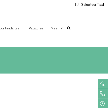
Selecteer Taal
voor tandartsen
Vacatures
Meer
Meer
submenu