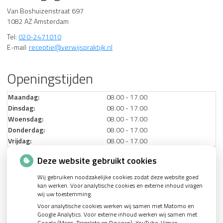
Van Boshuizenstraat 697
1082 AZ Amsterdam
Tel:
020-2471010
E-mail:
receptie@verwijspraktijk.nl
Openingstijden
Maandag:
08.00 - 17.00
Dinsdag:
08.00 - 17.00
Woensdag:
08.00 - 17.00
Donderdag:
08.00 - 17.00
Vrijdag:
08.00 - 17.00
Deze website gebruikt cookies
Nieuws
Wij gebruiken noodzakelijke cookies zodat deze website goed
kan werken. Voor analytische cookies en externe inhoud vragen
Let op: valse Infomedics-mails over openstaande rekening
wij uw toestemming.
Voor analytische cookies werken wij samen met Matomo en
Tanden bleken? Laat het veilig doen!
Google Analytics. Voor externe inhoud werken wij samen met
Google (Maps, Translate en Reviews), YouTube, Vimeo,