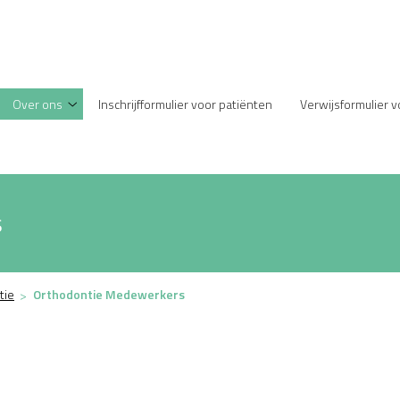
enu
Over ons
Inschrijfformulier voor patiënten
Verwijsformulier 
Over
ons
submenu
s
tie
Orthodontie Medewerkers