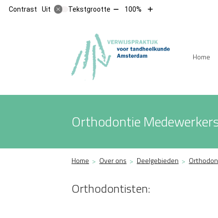
Tekst
Tekst
Contrast
Tekstgrootte
100%
Uit
verkleinen
vergroten
met
met
10%
10%
Hoofdm
Home
Orthodontie Medewerker
Home
Over ons
Deelgebieden
Orthodon
Orthodontisten: