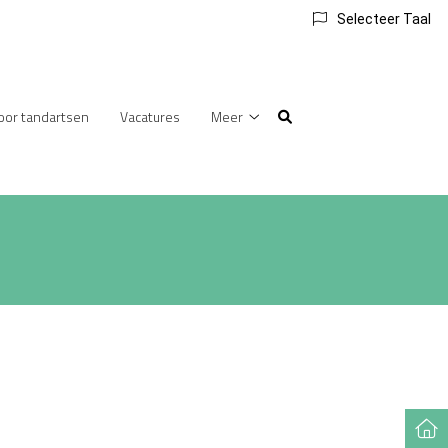
Selecteer Taal
voor tandartsen
Vacatures
Meer
Meer
submenu