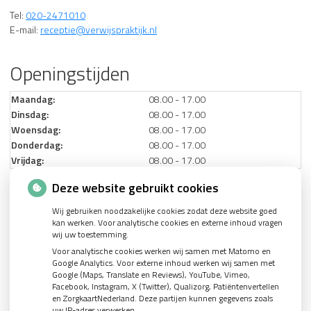
Tel:
020-2471010
E-mail:
receptie@verwijspraktijk.nl
Openingstijden
Maandag:
08.00 - 17.00
Dinsdag:
08.00 - 17.00
Woensdag:
08.00 - 17.00
Donderdag:
08.00 - 17.00
Vrijdag:
08.00 - 17.00
Deze website gebruikt cookies
Nieuws
Wij gebruiken noodzakelijke cookies zodat deze website goed
kan werken. Voor analytische cookies en externe inhoud vragen
Let op: valse Infomedics-mails over openstaande rekening
wij uw toestemming.
Voor analytische cookies werken wij samen met Matomo en
Tanden bleken? Laat het veilig doen!
Google Analytics. Voor externe inhoud werken wij samen met
Google (Maps, Translate en Reviews), YouTube, Vimeo,
Gezond tandvlees: de basis voor een gezonde mond
Facebook, Instagram, X (Twitter), Qualizorg, Patiëntenvertellen
Naar de tandarts in het buitenland? Wees op je hoede!
en ZorgkaartNederland. Deze partijen kunnen gegevens zoals
uw IP-adres verwerken.