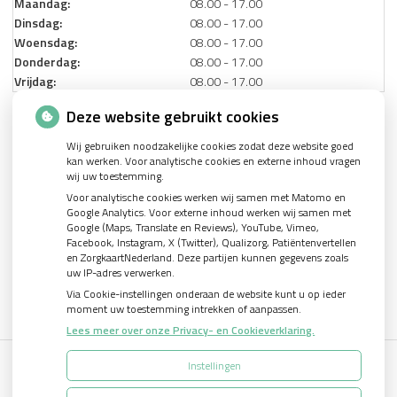
Maandag:
08.00 - 17.00
Dinsdag:
08.00 - 17.00
Woensdag:
08.00 - 17.00
Donderdag:
08.00 - 17.00
Vrijdag:
08.00 - 17.00
Deze website gebruikt cookies
Nieuws
Wij gebruiken noodzakelijke cookies zodat deze website goed
kan werken. Voor analytische cookies en externe inhoud vragen
Let op: valse Infomedics-mails over openstaande rekening
wij uw toestemming.
Voor analytische cookies werken wij samen met Matomo en
Tanden bleken? Laat het veilig doen!
Google Analytics. Voor externe inhoud werken wij samen met
Google (Maps, Translate en Reviews), YouTube, Vimeo,
Gezond tandvlees: de basis voor een gezonde mond
Facebook, Instagram, X (Twitter), Qualizorg, Patiëntenvertellen
Naar de tandarts in het buitenland? Wees op je hoede!
en ZorgkaartNederland. Deze partijen kunnen gegevens zoals
uw IP-adres verwerken.
Via Cookie-instellingen onderaan de website kunt u op ieder
moment uw toestemming intrekken of aanpassen.
Lees meer over onze Privacy- en Cookieverklaring.
Instellingen
Uw Zorg Online
|
Beheer