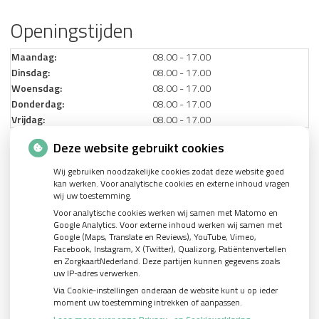
Openingstijden
Maandag:
08.00 - 17.00
Dinsdag:
08.00 - 17.00
Woensdag:
08.00 - 17.00
Donderdag:
08.00 - 17.00
Vrijdag:
08.00 - 17.00
Deze website gebruikt cookies
Nieuws
Wij gebruiken noodzakelijke cookies zodat deze website goed
kan werken. Voor analytische cookies en externe inhoud vragen
Let op: valse Infomedics-mails over openstaande rekening
wij uw toestemming.
Voor analytische cookies werken wij samen met Matomo en
Tanden bleken? Laat het veilig doen!
Google Analytics. Voor externe inhoud werken wij samen met
Google (Maps, Translate en Reviews), YouTube, Vimeo,
Gezond tandvlees: de basis voor een gezonde mond
Facebook, Instagram, X (Twitter), Qualizorg, Patiëntenvertellen
Naar de tandarts in het buitenland? Wees op je hoede!
en ZorgkaartNederland. Deze partijen kunnen gegevens zoals
uw IP-adres verwerken.
Via Cookie-instellingen onderaan de website kunt u op ieder
moment uw toestemming intrekken of aanpassen.