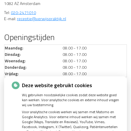
1082 AZ Amsterdam
Tel:
020-2471010
E-mail:
receptie@verwijspraktijk.nl
Openingstijden
Maandag:
08.00 - 17.00
Dinsdag:
08.00 - 17.00
Woensdag:
08.00 - 17.00
Donderdag:
08.00 - 17.00
Vrijdag:
08.00 - 17.00
Deze website gebruikt cookies
Nieuws
Wij gebruiken noodzakelijke cookies zodat deze website goed
kan werken. Voor analytische cookies en externe inhoud vragen
Let op: valse Infomedics-mails over openstaande rekening
wij uw toestemming.
Voor analytische cookies werken wij samen met Matomo en
Tanden bleken? Laat het veilig doen!
Google Analytics. Voor externe inhoud werken wij samen met
Google (Maps, Translate en Reviews), YouTube, Vimeo,
Gezond tandvlees: de basis voor een gezonde mond
Facebook, Instagram, X (Twitter), Qualizorg, Patiëntenvertellen